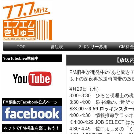
TOP
番組表
スポンサー募集
CM料
YouTubeLive準備中
【放送
FM桐生が開発中の”あと聞きア
以下の深夜再放送時間帯の放
4月29日（水）
3:00~3:30 ひろと税理士
3:30~4:00 泉 裕幸のご近
FM桐生のFacebook公式ページ
※3:00～3:59 ロッキン
4:00~4:30 情報推命学ラ
※4:00-4:29 JOB SELE
ネットでFM桐生を楽しもう！
4:30~4:45 佐口よしえの