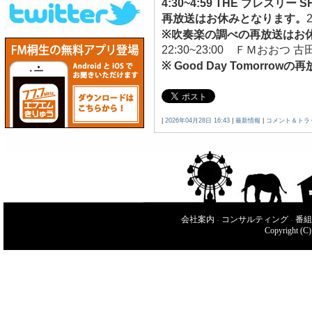
4:30~4:59 THE プレス
再放送はお休みとなります。
※吹奏楽の調べの再放送はお
22:30~23:00 ＦＭおお
※ Good Day Tomorr
|
2026年04月28日 16:43
|
最新情報
|
コメント＆トラ
会社案内
-
コンサルティング
-
番組
Copyright (C)