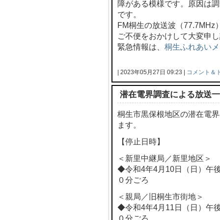
障がある模様です。原因は調
です。
FM桐生の放送波（77.7M
ご不便をおかけして大変申し
緊急情報は、
桐生ふれあいメ
| 2023年05月27日 09:23 |
コメント＆
潜在電界調査による放送一
桐生市黒保根地区の潜在電界
ます。
【停止日時】
＜新里中継局／新里地区＞
◆令和4年4月10日（日）午
０分ごろ
＜親局／旧桐生市街地＞
◆令和4年4月11日（日）午
０分ごろ