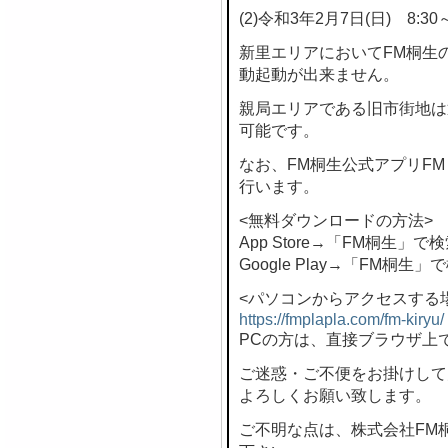
(2)令和3年2月7日(日) 8:30～
新里エリアにおいてFM桐生
動起動が出来ません。
親局エリアである旧市街地は
可能です。
なお、FM桐生公式アプリF
行います。
<無料ダウンロードの方法>
App Store→「FM桐生」で
Google Play→「FM桐生」
<パソコンからアクセスする
https://fmplapla.com/fm-kiryu/
PCの方は、直接ブラウザ上
ご迷惑・ご不便をお掛けして
よろしくお願い致します。
ご不明な点は、株式会社FM桐生 