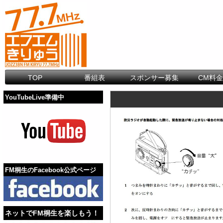
TOP
番組表
スポンサー募集
CM料
YouTubeLive準備中
FM桐生のFacebook公式ページ
ネットでFM桐生を楽しもう！