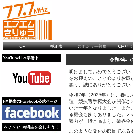
TOP
番組表
スポンサー募集
CM料
YouTubeLive準備中
令和8年（
明けましておめでとうござい
をお迎えのことと心よりお慶
賜り、誠にありがとうござい
令和7年（2025年）は、春
陸上競技選手権大会が開催さ
FM桐生のFacebook公式ページ
いた一年となりました。また
る機会も多くありました。メ
響力が一段と高まり、業界全
ネットでFM桐生を楽しもう！
このような変化の節目である