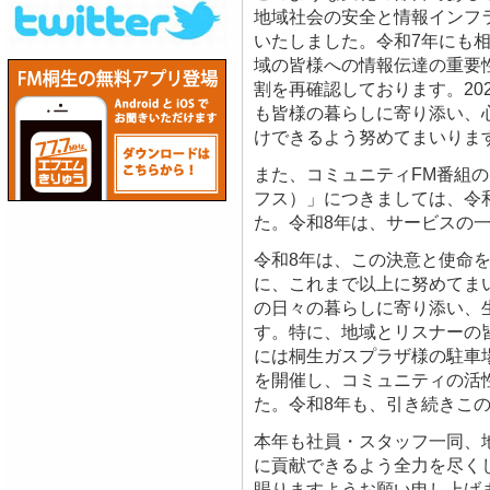
地域社会の安全と情報インフ
いたしました。令和7年にも
域の皆様への情報伝達の重要
割を再確認しております。20
も皆様の暮らしに寄り添い、
けできるよう努めてまいりま
また、コミュニティFM番組の「
フス）」につきましては、令和
た。令和8年は、サービスの
令和8年は、この決意と使命
に、これまで以上に努めてま
の日々の暮らしに寄り添い、
す。特に、地域とリスナーの
には桐生ガスプラザ様の駐車
を開催し、コミュニティの活
た。令和8年も、引き続きこ
本年も社員・スタッフ一同、
に貢献できるよう全力を尽く
賜りますようお願い申し上げ