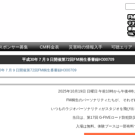
スポンサー募集
CM料金表
災害時の情報入手
可聴エリア
平成30年７月９日開催第72回FM桐生番審録H300709
0年７月９日開催第72回FM桐生番審録H300709
2025年10月19日 日曜日 午前10時から午
FM桐生のパーソナリティたちが、 それ
いつものラジオパーソナリティがスタジオを飛び出し
当日は、第17回 G-FIVEロード防犯
入場は無料。体験ブースは一部有料