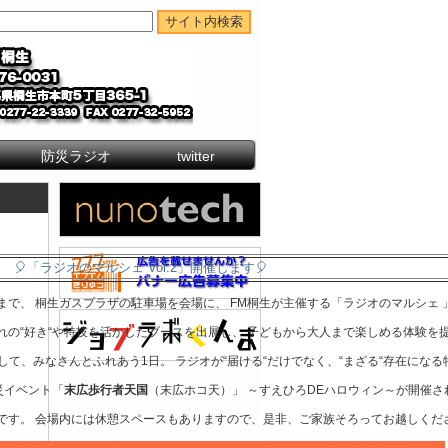
防災ラジオ
twitter
🎈「ラジオのマルシェ Vol.2」開催します🎈
後4時まで、 桐生ガスプラザの駐車場を会場に、 FM桐生が主催する「ラジオのマルシェ
ぞれの“好き“や特技を活かしたブースを出展し、 子どもから大人まで楽しめる体験を
て、みなさんとふれあう1日。 ラジオが“届ける“だけでなく、“まざる“存在にな
防災イベント「
末広歩行者天国
（末広ホコ天）」 ～すえひろDEハロウィン～が開催
です。 会場内には休憩スペースもありますので、是非、ご家族そろってお越しくだ