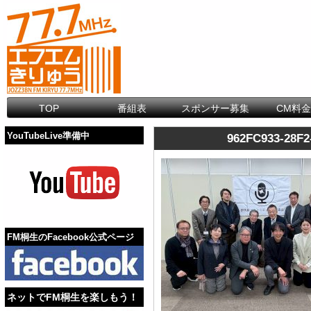
TOP
番組表
スポンサー募集
CM料
YouTubeLive準備中
962FC933-28F2
FM桐生のFacebook公式ページ
ネットでFM桐生を楽しもう！