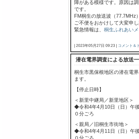
障がある模様です。原因は調
です。
FM桐生の放送波（77.7M
ご不便をおかけして大変申し
緊急情報は、
桐生ふれあいメ
| 2023年05月27日 09:23 |
コメント＆
潜在電界調査による放送一
桐生市黒保根地区の潜在電界
ます。
【停止日時】
＜新里中継局／新里地区＞
◆令和4年4月10日（日）午
０分ごろ
＜親局／旧桐生市街地＞
◆令和4年4月11日（日）午
０分ごろ