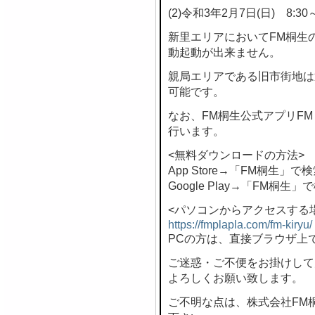
(2)令和3年2月7日(日) 8:30～
新里エリアにおいてFM桐生
動起動が出来ません。
親局エリアである旧市街地は
可能です。
なお、FM桐生公式アプリF
行います。
<無料ダウンロードの方法>
App Store→「FM桐生」で
Google Play→「FM桐生」
<パソコンからアクセスする
https://fmplapla.com/fm-kiryu/
PCの方は、直接ブラウザ上
ご迷惑・ご不便をお掛けして
よろしくお願い致します。
ご不明な点は、株式会社FM桐生 