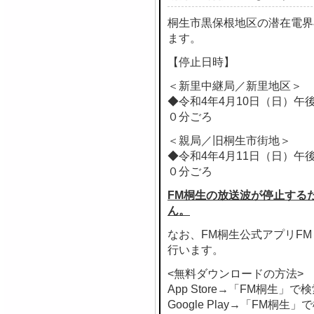
桐生市黒保根地区の潜在電界
ます。
【停止日時】
＜新里中継局／新里地区＞
◆令和4年4月10日（日）午
０分ごろ
＜親局／旧桐生市街地＞
◆令和4年4月11日（日）午
０分ごろ
FM桐生の放送波が停止する
ん。
なお、FM桐生公式アプリF
行います。
<無料ダウンロードの方法>
App Store→「FM桐生」で
Google Play→「FM桐生」