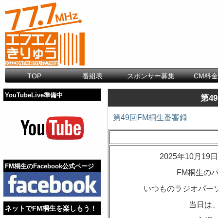
TOP
番組表
スポンサー募集
CM料
YouTubeLive準備中
第4
第49回FM桐生番審録
2025年10月
FM桐生のFacebook公式ページ
FM桐生の
いつものラジオパーソ
当日は、
ネットでFM桐生を楽しもう！