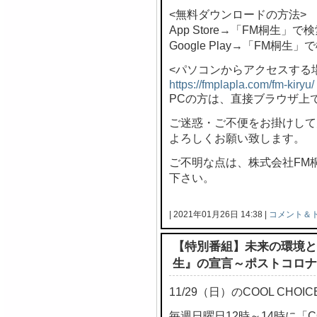
<無料ダウンロードの方法>
App Store→「FM桐生」で
Google Play→「FM桐生」
<パソコンからアクセスする
https://fmplapla.com/fm-kiryu/
PCの方は、直接ブラウザ上
ご迷惑・ご不便をお掛けして
よろしくお願い致します。
ご不明な点は、株式会社FM桐生 
下さい。
| 2021年01月26日 14:38 |
コメント＆
【特別番組】未来の環境と
生』の宣言～ポストコロナ
11/29（日）のCOOL CH
毎週日曜日12時～14時に「C