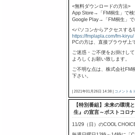
<無料ダウンロードの方法>
App Store→「FM桐生」で
Google Play→「FM桐生」
<パソコンからアクセスする
https://fmplapla.com/fm-kiryu/
PCの方は、直接ブラウザ上
ご迷惑・ご不便をお掛けして
よろしくお願い致します。
ご不明な点は、株式会社FM桐生 
下さい。
| 2021年01月26日 14:38 |
コメント＆
【特別番組】未来の環境と
生』の宣言～ポストコロナ
11/29（日）のCOOL CH
毎週日曜日12時～14時に「C