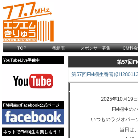
TOP
番組表
スポンサー募集
CM料
YouTubeLive準備中
第57回F
第57回FM桐生番審録H28011
2025年10月
FM桐生のFacebook公式ページ
FM桐生の
いつものラジオパーソ
当日は、
ネットでFM桐生を楽しもう！