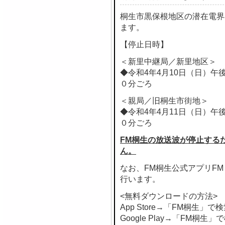
桐生市黒保根地区の潜在電界
ます。
【停止日時】
＜新里中継局／新里地区＞
◆令和4年4月10日（日）午
０分ごろ
＜親局／旧桐生市街地＞
◆令和4年4月11日（日）午
０分ごろ
FM桐生の放送波が停止する
ん。
なお、FM桐生公式アプリF
行います。
<無料ダウンロードの方法>
App Store→「FM桐生」で
Google Play→「FM桐生」