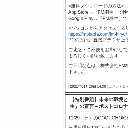
<無料ダウンロードの方法>
App Store→「FM桐生」で
Google Play→「FM桐生」
<パソコンからアクセスする
https://fmplapla.com/fm-kiryu/
PCの方は、直接ブラウザ上
ご迷惑・ご不便をお掛けして
よろしくお願い致します。
ご不明な点は、株式会社FM桐生 
下さい。
| 2021年01月26日 14:38 |
コメント＆
【特別番組】未来の環境と
生』の宣言～ポストコロナ
11/29（日）のCOOL CH
毎週日曜日12時～14時に「C