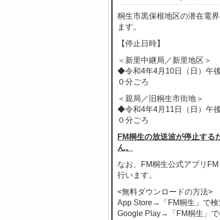
桐生市黒保根地区の潜在電界
ます。
【停止日時】
＜新里中継局／新里地区＞
◆令和4年4月10日（日）午
０分ごろ
＜親局／旧桐生市街地＞
◆令和4年4月11日（日）午
０分ごろ
FM桐生の放送波が停止する
ん。
なお、FM桐生公式アプリF
行います。
<無料ダウンロードの方法>
App Store→「FM桐生」で
Google Play→「FM桐生」