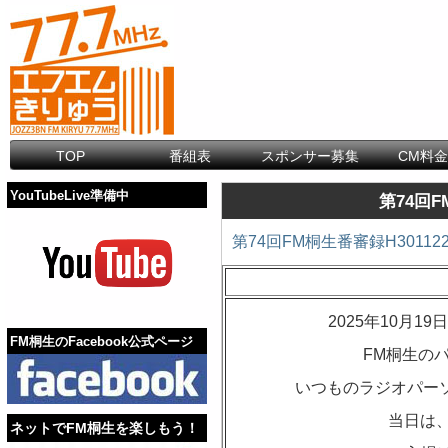
TOP
番組表
スポンサー募集
CM料
YouTubeLive準備中
第74回F
第74回FM桐生番審録H30112
2025年10月
FM桐生のFacebook公式ページ
FM桐生の
いつものラジオパーソ
当日は、
ネットでFM桐生を楽しもう！