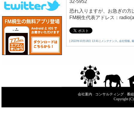
32-5952
恐れ入りますが、お急ぎの方
FM桐生代表アドレス：radio(at
|
2022年10月18日 13:41
|
メンテナンス
,
会社情報
,
会社案内
-
コンサルティング
-
番組
Copyright (C)