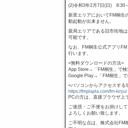
(2)令和3年2月7日(日) 8:30～
新里エリアにおいてFM桐生
動起動が出来ません。
親局エリアである旧市街地は
可能です。
なお、FM桐生公式アプリF
行います。
<無料ダウンロードの方法>
App Store→「FM桐生」で
Google Play→「FM桐生」
<パソコンからアクセスする
https://fmplapla.com/fm-kiryu/
PCの方は、直接ブラウザ上
ご迷惑・ご不便をお掛けして
よろしくお願い致します。
ご不明な点は、株式会社FM桐生 