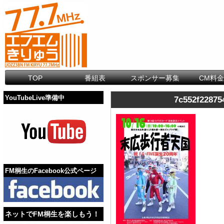
TOP
番組表
スポンサー募集
CM料
YouTubeLive準備中
7c552f22875
FM桐生のFacebook公式ページ
ネットでFM桐生を楽しもう！