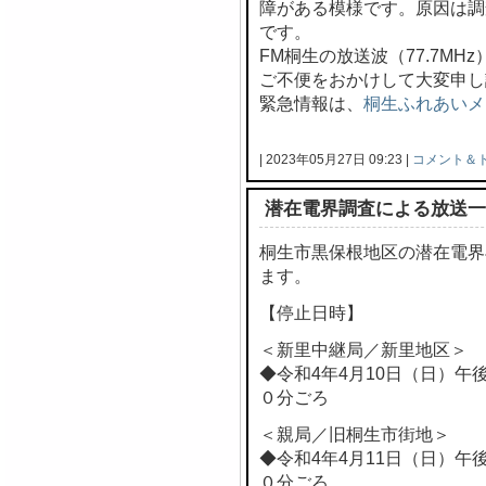
障がある模様です。原因は調
です。
FM桐生の放送波（77.7M
ご不便をおかけして大変申し
緊急情報は、
桐生ふれあいメ
| 2023年05月27日 09:23 |
コメント＆
潜在電界調査による放送一
桐生市黒保根地区の潜在電界
ます。
【停止日時】
＜新里中継局／新里地区＞
◆令和4年4月10日（日）午
０分ごろ
＜親局／旧桐生市街地＞
◆令和4年4月11日（日）午
０分ごろ