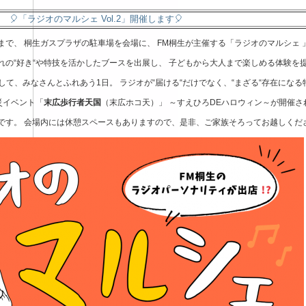
🎈「ラジオのマルシェ Vol.2」開催します🎈
後4時まで、 桐生ガスプラザの駐車場を会場に、 FM桐生が主催する「ラジオのマルシェ
ぞれの“好き“や特技を活かしたブースを出展し、 子どもから大人まで楽しめる体験を
て、みなさんとふれあう1日。 ラジオが“届ける“だけでなく、“まざる“存在にな
防災イベント「
末広歩行者天国
（末広ホコ天）」 ～すえひろDEハロウィン～が開催
です。 会場内には休憩スペースもありますので、是非、ご家族そろってお越しくだ