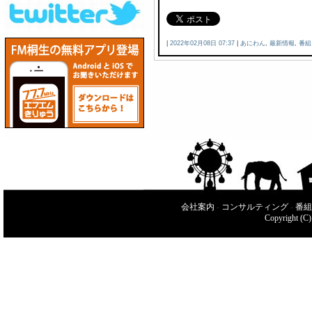
|
2022年02月08日 07:37
|
あにわん
,
最新情報
,
番組
会社案内
-
コンサルティング
-
番組
Copyright (C)