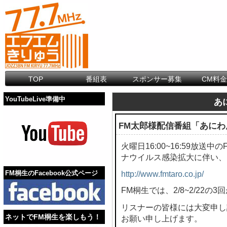
TOP
番組表
スポンサー募集
CM料
YouTubeLive準備中
あに
FM太郎様配信番組「あに
火曜日16:00~16:59放
ナウイルス感染拡大に伴い、
FM桐生のFacebook公式ページ
http://www.fmtaro.co.jp/
FM桐生では、2/8~2/22
リスナーの皆様には大変申し
ネットでFM桐生を楽しもう！
お願い申し上げます。