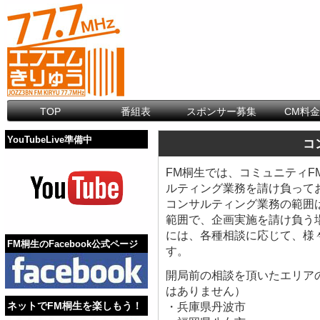
TOP
番組表
スポンサー募集
CM料
YouTubeLive準備中
コ
FM桐生では、コミュニティ
ルティング業務を請け負って
コンサルティング業務の範囲
範囲で、企画実施を請け負う
には、各種相談に応じて、様
FM桐生のFacebook公式ページ
す。
開局前の相談を頂いたエリア
はありません）
ネットでFM桐生を楽しもう！
・兵庫県丹波市