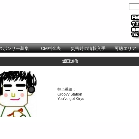
スポンサー募集
CM料金表
災害時の情報入手
可聴エリア
坂田道信
担当番組：
Groovy Station
You've got Kiryu!