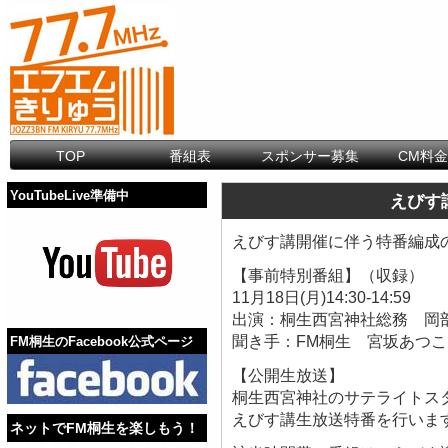
TOP
番組表
スポンサー募集
CM料
YouTubeLive準備中
えびす
えびす講開催に伴う特番編成
【事前特別番組】（収録）
11月18日(月)14:30-14:59
出演：桐生西宮神社総務 岡
聞き手：FM桐生 宮坂あつこ
FM桐生のFacebook公式ページ
【公開生放送】
桐生西宮神社のサテライトス
えびす講生放送特番を行いま
ネットでFM桐生を楽しもう！