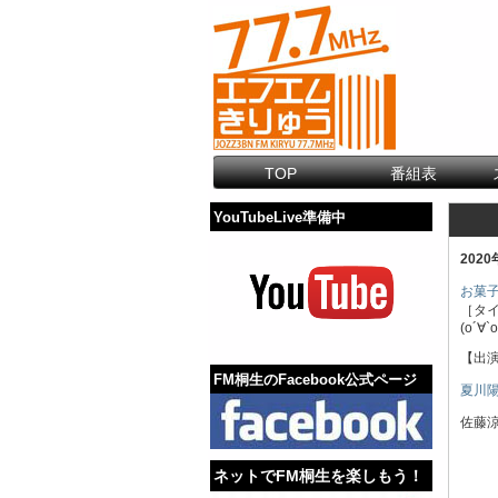
TOP
番組表
YouTubeLive準備中
202
お菓
［タ
(о´∀`о
【出
FM桐生のFacebook公式ページ
夏川
佐藤
ネットでFM桐生を楽しもう！