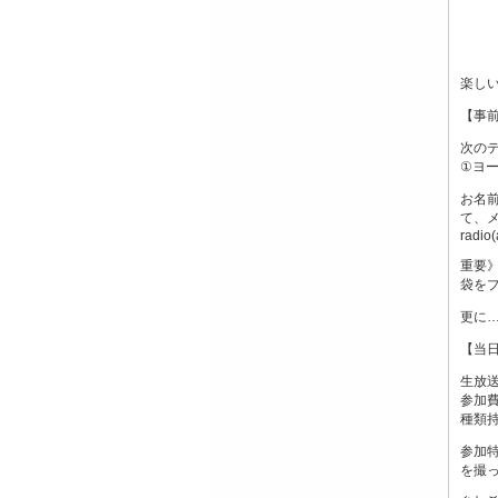
楽し
【事
次の
①ヨ
お名
て、
radio(
重要》
袋を
更に
【当
生放
参加費
種類
参加
を撮