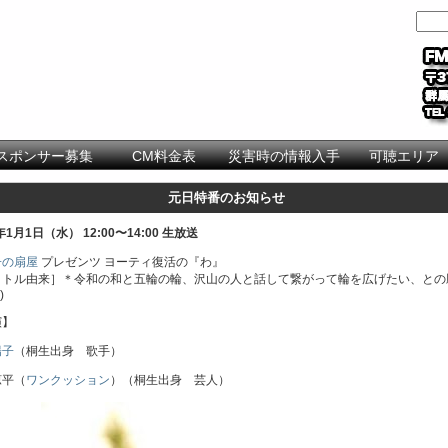
スポンサー募集
CM料金表
災害時の情報入手
可聴エリア
元日特番のお知らせ
0年1月1日（水）
12:00〜14:00 生放送
子の扇屋
プレゼンツ ヨーティ復活の『わ』
イトル由来］＊令和の和と五輪の輪、沢山の人と話して繋がって輪を広げたい、との
)
演】
陽子
（桐生出身 歌手）
涼平（
ワンクッション
）（桐生出身 芸人）