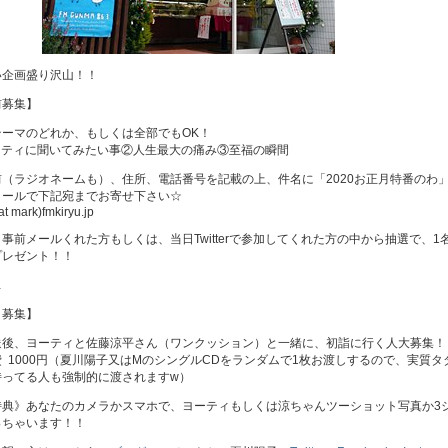
い企画盛り沢山！！
前募集】
テーマのどれか、もしくは全部でもOK！
ーティに聞いてみたい事②人生最大の痛み③至福の瞬間
前（ラジオネームも）、住所、電話番号を記載の上、件名に「2020お正月特番のわ
メールで下記宛までお寄せ下さい☆
at mark)fmkiryu.jp
事前メールくれた方もしくは、当日Twitterで参加してくれた方の中から抽選で、1
プレゼント！！
…
日募集】
送後、ヨーティと佐藤涼平さん（ワンクッション）と一緒に、初詣に行く人大募集！
 1000円（夏川陽子又はMのシングルCDをランダムで1枚お渡しするので、実質タ
持ってる人も強制的に渡されますw）
特典》あなたのカメラかスマホで、ヨーティもしくは涼ちゃんツーショット写真か3
っちゃいます！！