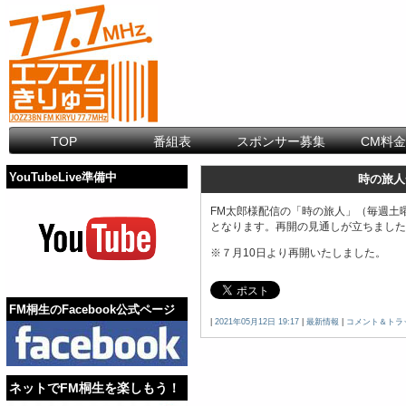
TOP
番組表
スポンサー募集
CM料
YouTubeLive準備中
時の旅人
FM太郎様配信の「時の旅人」（毎週土曜日
となります。再開の見通しが立ちました
※７月10日より再開いたしました。
FM桐生のFacebook公式ページ
|
2021年05月12日 19:17
|
最新情報
|
コメント＆トラ
ネットでFM桐生を楽しもう！