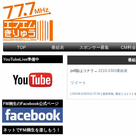
TOP
番組表
スポンサー募集
CM料
YouTubeLive準備中
番組
pdf版はコチラ→
2210-2303番組表
ツイート
番
|
2022年10月01日 07:00
|
最新情報
,
番組
|
コメント
組
表
FM桐生のFacebook公式ページ
を
更
新
し
ま
し
ネットでFM桐生を楽しもう！
た。
は