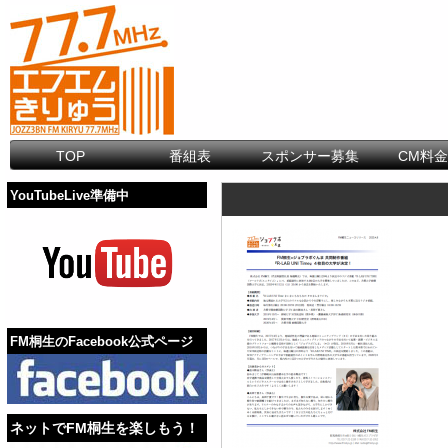
TOP
番組表
スポンサー募集
CM料
YouTubeLive準備中
FM桐生のFacebook公式ページ
ネットでFM桐生を楽しもう！