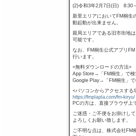
(2)令和3年2月7日(日) 8:30～
新里エリアにおいてFM桐生
動起動が出来ません。
親局エリアである旧市街地は
可能です。
なお、FM桐生公式アプリF
行います。
<無料ダウンロードの方法>
App Store→「FM桐生」で
Google Play→「FM桐生」
<パソコンからアクセスする
https://fmplapla.com/fm-kiryu/
PCの方は、直接ブラウザ上
ご迷惑・ご不便をお掛けして
よろしくお願い致します。
ご不明な点は、株式会社FM桐生 