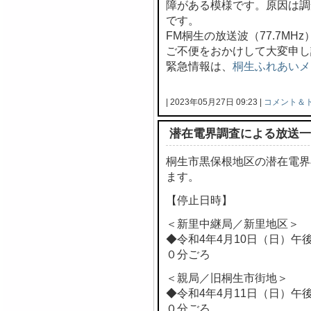
障がある模様です。原因は調
です。
FM桐生の放送波（77.7M
ご不便をおかけして大変申し
緊急情報は、
桐生ふれあいメ
| 2023年05月27日 09:23 |
コメント＆
潜在電界調査による放送一
桐生市黒保根地区の潜在電界
ます。
【停止日時】
＜新里中継局／新里地区＞
◆令和4年4月10日（日）午
０分ごろ
＜親局／旧桐生市街地＞
◆令和4年4月11日（日）午
０分ごろ