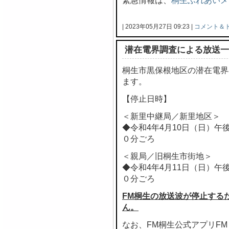
緊急情報は、
桐生ふれあいメ
| 2023年05月27日 09:23 |
コメント＆
潜在電界調査による放送一
桐生市黒保根地区の潜在電界
ます。
【停止日時】
＜新里中継局／新里地区＞
◆令和4年4月10日（日）午
０分ごろ
＜親局／旧桐生市街地＞
◆令和4年4月11日（日）午
０分ごろ
FM桐生の放送波が停止する
ん。
なお、FM桐生公式アプリF