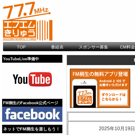
TOP
番組表
スポンサー募集
CM料
YouTubeLive準備中
FM桐生のFacebook公式ページ
2025年10月
ネットでFM桐生を楽しもう！