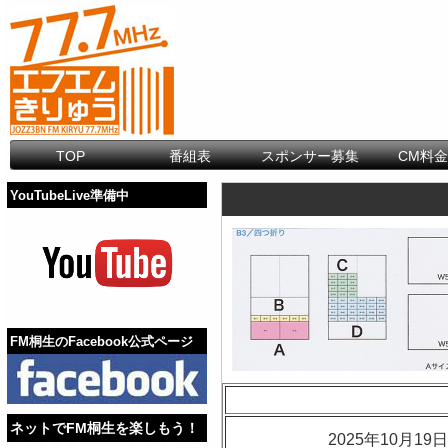
TOP
番組表
スポンサー募集
CM料
YouTubeLive準備中
FM桐生のFacebook公式ページ
ネットでFM桐生を楽しもう！
2025年10月