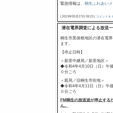
緊急情報は、
桐生ふれあいメ
| 2023年05月27日 09:23 |
コメント＆
潜在電界調査による放送一
桐生市黒保根地区の潜在電界
ます。
【停止日時】
＜新里中継局／新里地区＞
◆令和4年4月10日（日）午
０分ごろ
＜親局／旧桐生市街地＞
◆令和4年4月11日（日）午
０分ごろ
FM桐生の放送波が停止する
ん。