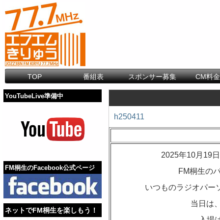
TOP
番組表
スポンサー募集
CM料
YouTubeLive準備中
h250411
2025年10月
FM桐生のFacebook公式ページ
FM桐生の
いつものラジオパーソ
当日は、
ネットでFM桐生を楽しもう！
入場