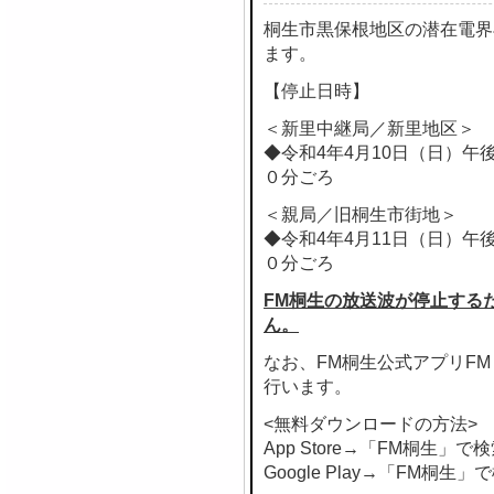
桐生市黒保根地区の潜在電界
ます。
【停止日時】
＜新里中継局／新里地区＞
◆令和4年4月10日（日）午
０分ごろ
＜親局／旧桐生市街地＞
◆令和4年4月11日（日）午
０分ごろ
FM桐生の放送波が停止する
ん。
なお、FM桐生公式アプリF
行います。
<無料ダウンロードの方法>
App Store→「FM桐生」で
Google Play→「FM桐生」