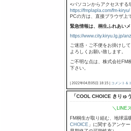
<パソコンからアクセスする
https://fmplapla.com/fm-kiryu/
PCの方は、直接ブラウザ上
緊急情報は、桐生ふれあいメ
https://www.city.kiryu.lg.jp/
ご迷惑・ご不便をお掛けして
よろしくお願い致します。
ご不明な点は、株式会社FM桐生 
下さい。
| 2022年04月05日 18:15 |
コメント＆
「COOL CHOICE き
＼LIN
FM桐生が取り組む、地球温
CHOICE
」に関するアンケー
早期終了の可能性有）