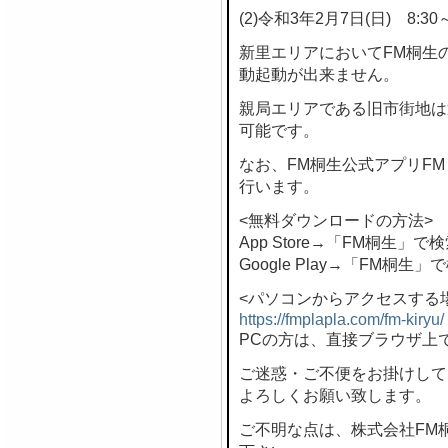
(2)令和3年2月7日(日) 8:30～
新里エリアにおいてFM桐生
動起動が出来ません。
親局エリアである旧市街地は
可能です。
なお、FM桐生公式アプリF
行います。
<無料ダウンロードの方法>
App Store→「FM桐生」で
Google Play→「FM桐生」
<パソコンからアクセスする
https://fmplapla.com/fm-kiryu/
PCの方は、直接ブラウザ上
ご迷惑・ご不便をお掛けして
よろしくお願い致します。
ご不明な点は、株式会社FM桐生 