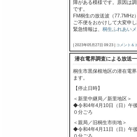
障がある模様です。原因は調
です。
FM桐生の放送波（77.7M
ご不便をおかけして大変申し
緊急情報は、
桐生ふれあいメ
| 2023年05月27日 09:23 |
コメント＆
潜在電界調査による放送一
桐生市黒保根地区の潜在電界
ます。
【停止日時】
＜新里中継局／新里地区＞
◆令和4年4月10日（日）午
０分ごろ
＜親局／旧桐生市街地＞
◆令和4年4月11日（日）午
０分ごろ