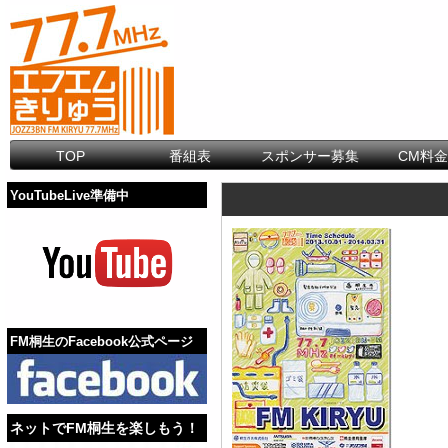
TOP
番組表
スポンサー募集
CM料
YouTubeLive準備中
FM桐生のFacebook公式ページ
ネットでFM桐生を楽しもう！