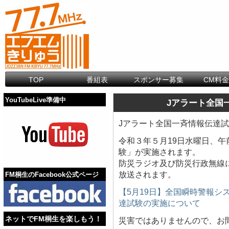
TOP
番組表
スポンサー募集
CM料
YouTubeLive準備中
Jアラート全国
Jアラート全国一斉情報伝達
令和３年５月19日水曜日、午
験」が実施されます。
防災ラジオ及び防災行政無線
放送されます。
FM桐生のFacebook公式ページ
【5月19日】全国瞬時警報シ
達試験の実施について
ネットでFM桐生を楽しもう！
災害ではありませんので、お