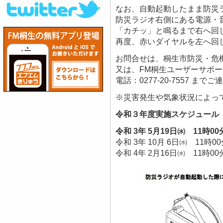
なお、自動起動したまま防災
防災ラジオ右側にある電源・
「カチッ」と鳴るまで右へ回
再度、赤いダイヤルを左へ回
お問合せは、桐生市防災・危機管理
又は、FM桐生ユーザーサポ
電話：0277-20-7557 まで
※災害発生や気象状況によっ
令和３年度実施スケジュール
令和 3年 5月19日㈬ 11時0
令和 3年 10月 6日㈬ 11
令和 4年 2月16日㈬ 11時