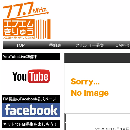
TOP
番組表
スポンサー募集
CM料
YouTubeLive準備中
FM桐生のFacebook公式ページ
ネットでFM桐生を楽しもう！
2025年10月