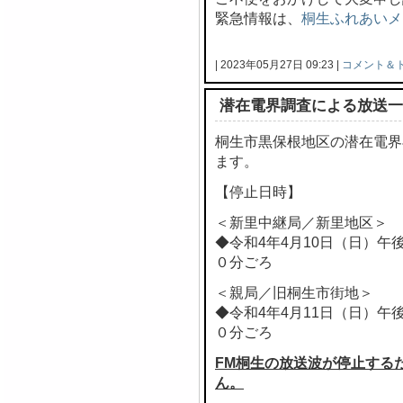
緊急情報は、
桐生ふれあいメ
| 2023年05月27日 09:23 |
コメント＆
潜在電界調査による放送一
桐生市黒保根地区の潜在電界
ます。
【停止日時】
＜新里中継局／新里地区＞
◆令和4年4月10日（日）午
０分ごろ
＜親局／旧桐生市街地＞
◆令和4年4月11日（日）午
０分ごろ
FM桐生の放送波が停止する
ん。