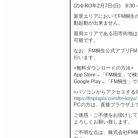
(2)令和3年2月7日(日) 8:30～
新里エリアにおいてFM桐生
動起動が出来ません。
親局エリアである旧市街地は
可能です。
なお、FM桐生公式アプリF
行います。
<無料ダウンロードの方法>
App Store→「FM桐生」で
Google Play→「FM桐生」
<パソコンからアクセスする
https://fmplapla.com/fm-kiryu/
PCの方は、直接ブラウザ上
ご迷惑・ご不便をお掛けして
よろしくお願い致します。
ご不明な点は、株式会社FM桐生 