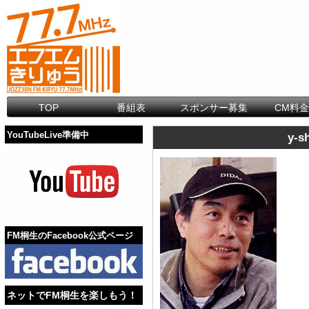
TOP
番組表
スポンサー募集
CM料
YouTubeLive準備中
y-s
FM桐生のFacebook公式ページ
ネットでFM桐生を楽しもう！