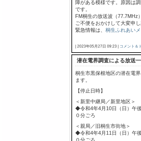
障がある模様です。原因は調
です。
FM桐生の放送波（77.7M
ご不便をおかけして大変申し
緊急情報は、
桐生ふれあいメ
| 2023年05月27日 09:23 |
コメント＆
潜在電界調査による放送一
桐生市黒保根地区の潜在電界
ます。
【停止日時】
＜新里中継局／新里地区＞
◆令和4年4月10日（日）午
０分ごろ
＜親局／旧桐生市街地＞
◆令和4年4月11日（日）午
０分ごろ