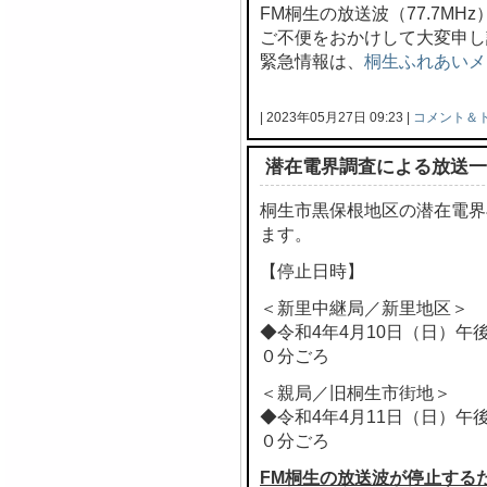
FM桐生の放送波（77.7M
ご不便をおかけして大変申し
緊急情報は、
桐生ふれあいメ
| 2023年05月27日 09:23 |
コメント＆
潜在電界調査による放送一
桐生市黒保根地区の潜在電界
ます。
【停止日時】
＜新里中継局／新里地区＞
◆令和4年4月10日（日）午
０分ごろ
＜親局／旧桐生市街地＞
◆令和4年4月11日（日）午
０分ごろ
FM桐生の放送波が停止する