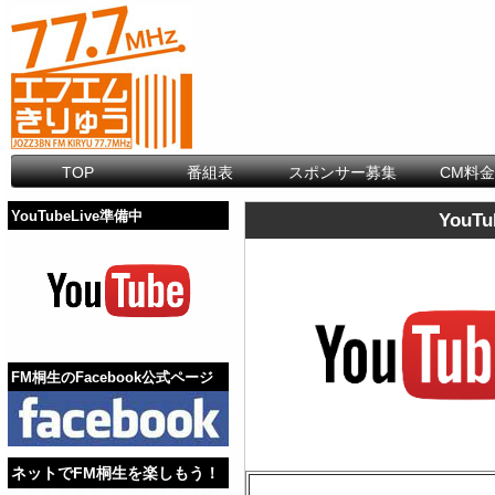
TOP
番組表
スポンサー募集
CM料
YouTubeLive準備中
YouTub
FM桐生のFacebook公式ページ
ネットでFM桐生を楽しもう！